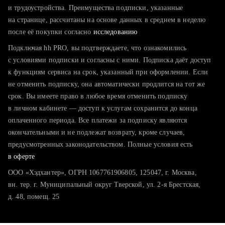
тратите много времени на поиск и вручную поднимаете
и трудоустройства. Преимущества подписки, указанные
резюме
на странице, рассчитаны на основе данных в среднем в неделю
после её покупки согласно
хотите сравнить себя с конкурентами и оценить шансы
исследованию
Подключая hh PRO, вы подтверждаете, что ознакомились
с условиями подписки и согласны с ними. Подписка даёт доступ
к функциям сервиса на срок, указанный при оформлении. Если
не отменить подписку, она автоматически продлится на тот же
срок. Вы имеете право в любое время отменить подписку
в личном кабинете — доступ к услугам сохранится до конца
оплаченного периода. Все платежи за подписку являются
окончательными и не подлежат возврату, кроме случаев,
предусмотренных законодательством. Полные условия есть
в оферте
ООО «Хэдхантер», ОГРН 1067761906805, 125047, г. Москва,
вн. тер. г. Муниципальный округ Тверской, ул. 2-я Брестская,
д. 48, помещ. 25