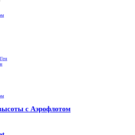
е
ен
 высоты с Аэрофлотом
et