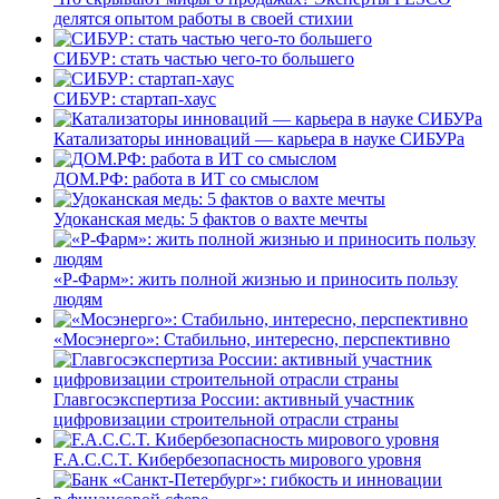
делятся опытом работы в своей стихии
СИБУР: стать частью чего-то большего
СИБУР: стартап-хаус
Катализаторы инноваций — карьера в науке СИБУРа
ДОМ.РФ: работа в ИТ со смыслом
Удоканская медь: 5 фактов о вахте мечты
«Р-Фарм»: жить полной жизнью и приносить пользу
людям
«Мосэнерго»: Стабильно, интересно, перспективно
Главгосэкспертиза России: активный участник
цифровизации строительной отрасли страны
F.A.C.C.T. Кибербезопасность мирового уровня