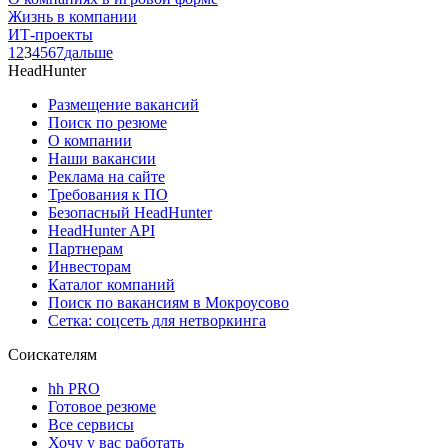
Жизнь в компании
ИТ-проекты
1
2
3
4
5
6
7
дальше
HeadHunter
Размещение вакансий
Поиск по резюме
О компании
Наши вакансии
Реклама на сайте
Требования к ПО
Безопасный HeadHunter
HeadHunter API
Партнерам
Инвесторам
Каталог компаний
Поиск по вакансиям в Мокроусово
Сетка: соцсеть для нетворкинга
Соискателям
hh PRO
Готовое резюме
Все сервисы
Хочу у вас работать