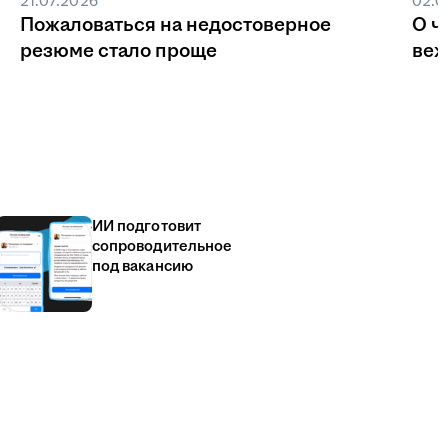
21.07.2026
02.0
Пожаловаться на недостоверное
О ч
резюме стало проще
веж
ИИ подготовит
сопроводительное
под вакансию