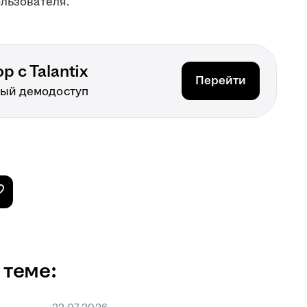
ользователя.
 с Talantix
Перейти
ный демодоступ
 теме: