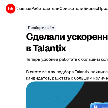
Главная
Работодатели
Соискатели
Бизнес
Прод
Подбор и найм
Сделали ускоренн
в Talantix
Теперь удобнее работать с большим ко
В системе для подбора Talantix появи
кандидатов, работать с большим колич