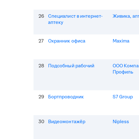
26
Специалист в интернет-
Живика, ап
аптеку
27
Охранник офиса
Maxima
28
Подсобный рабочий
ООО Компа
Профиль
29
Бортпроводник
S7 Group
30
Видеомонтажёр
Nipless