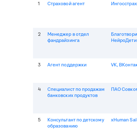
1
Страховой агент
Ингосстрах
2
Менеджер в отдел
Благотвор
фандрайзинга
НейроДети
3
Агент поддержки
VK, ВКонта
4
Специалист по продажам
ПАО Совко
банковских продуктов
5
Консультант по детскому
xHuman Sal
образованию