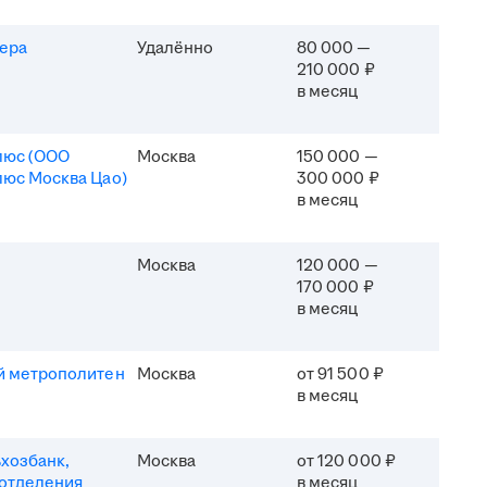
ера
Удалённо
80 000 —
210 000 ₽
в месяц
люс (ООО
Москва
150 000 —
юс Москва Цао)
300 000 ₽
в месяц
Москва
120 000 —
170 000 ₽
в месяц
й метрополитен
Москва
от 91 500 ₽
в месяц
хозбанк,
Москва
от 120 000 ₽
отделения
в месяц