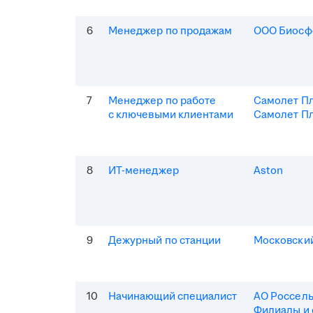
6
Менеджер по продажам
ООО Биосф
7
Менеджер по работе
Самолет П
с ключевыми клиентами
Самолет Пл
8
ИТ-менеджер
Aston
9
Дежурный по станции
Московски
10
Начинающий специалист
АО Россель
Филиалы и 