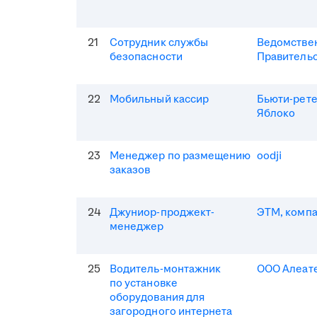
21
Сотрудник службы
Ведомствен
безопасности
Правитель
22
Мобильный кассир
Бьюти-рет
Яблоко
23
Менеджер по размещению
oodji
заказов
24
Джуниор-проджект-
ЭТМ, комп
менеджер
25
Водитель-монтажник
ООО Алеат
по установке
оборудования для
загородного интернета