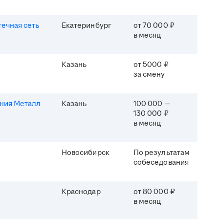
течная сеть
Екатеринбург
от 70 000 ₽
в месяц
Казань
от 5000 ₽
за смену
ния Металл
Казань
100 000 —
130 000 ₽
в месяц
Новосибирск
По результатам
собеседования
Краснодар
от 80 000 ₽
в месяц