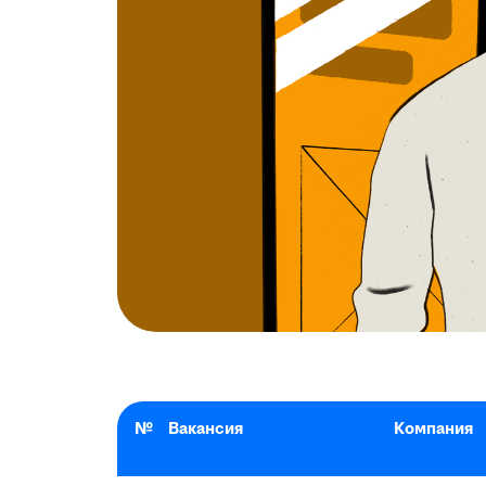
№
Вакансия
Компания