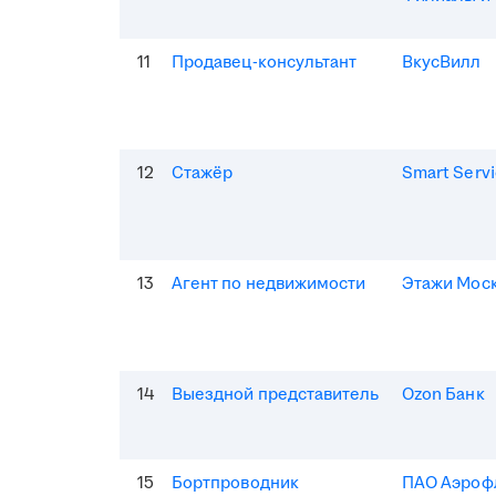
11
Продавец-консультант
ВкусВилл
12
Стажёр
Smart Serv
13
Агент по недвижимости
Этажи Мос
14
Выездной представитель
Ozon Банк
15
Бортпроводник
ПАО Аэроф