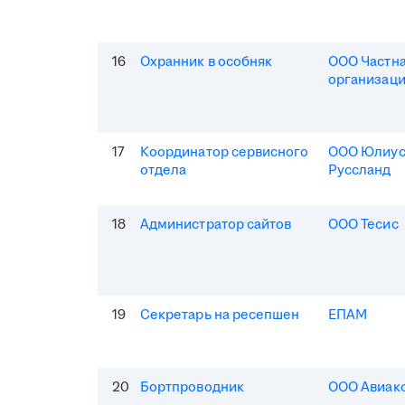
16
Охранник в особняк
ООО Частна
организаци
17
Координатор сервисного
ООО Юлиус
отдела
Руссланд
18
Администратор сайтов
ООО Тесис
19
Секретарь на ресепшен
ЕПАМ
20
Бортпроводник
ООО Авиак