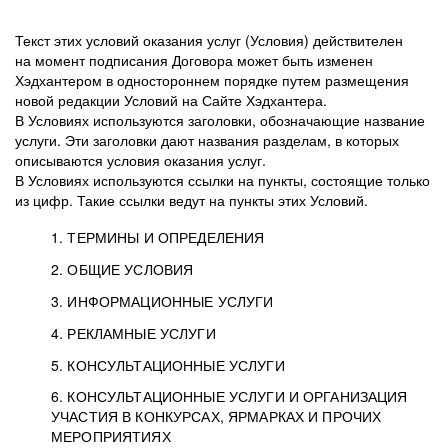
Текст этих условий оказания услуг (Условия) действителен
на момент подписания Договора может быть изменен
Хэдхантером в одностороннем порядке путем размещения
новой редакции Условий на Сайте Хэдхантера.
В Условиях используются заголовки, обозначающие название
услуги. Эти заголовки дают названия разделам, в которых
описываются условия оказания услуг.
В Условиях используются ссылки на пункты, состоящие только
из цифр. Такие ссылки ведут на пункты этих Условий.
1. ТЕРМИНЫ И ОПРЕДЕЛЕНИЯ
2. ОБЩИЕ УСЛОВИЯ
3. ИНФОРМАЦИОННЫЕ УСЛУГИ
1.1. Хэдхантер, или
Хэдхантер, ООО
4. РЕКЛАМНЫЕ УСЛУГИ
HeadHunter, или
«Хэдхантер», ИНН
2.1. Типы и статусы регистрации
5. КОНСУЛЬТАЦИОННЫЕ УСЛУГИ
Исполнитель
7718620740, адрес:
Типы регистрации
3.1. Предоставление доступа к базе данных
2.2. Активация услуг
6. КОНСУЛЬТАЦИОННЫЕ УСЛУГИ И ОРГАНИЗАЦИЯ
125047, г. Москва,
резюме с предложениями Соискателей
Описание и активация
УЧАСТИЯ В КОНКУРСАХ, ЯРМАРКАХ И ПРОЧИХ
2.1.1. Заказчику может быть присвоен один
4.0. Общие условия оказания рекламных услуг
внутригородская
о трудоустройстве с возможностью просмотра
МЕРОПРИЯТИЯХ
из Типов регистраций.
территория
4.0.1. Хэдхантер оказывает Заказчику услугу