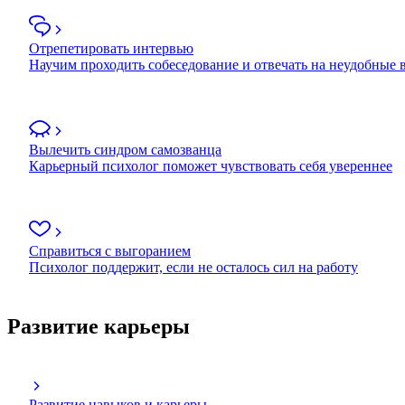
Отрепетировать интервью
Научим проходить собеседование и отвечать на неудобные
Вылечить синдром самозванца
Карьерный психолог поможет чувствовать себя увереннее
Справиться с выгоранием
Психолог поддержит, если не осталось сил на работу
Развитие карьеры
Развитие навыков и карьеры