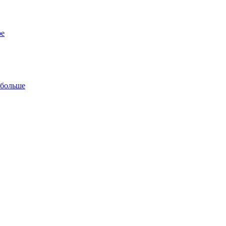
ре
 больше