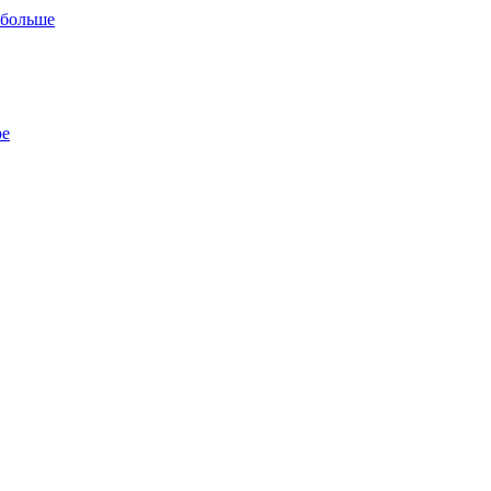
 больше
ре